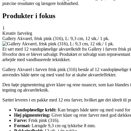
præcise resultater og længere holdbarhed.
Produkter i fokus
1
Kreativ farveleg
Gallery Akvarel, frisk pink (316), L: 9,3 cm, 12 stk./ 1 pk.
Et sæt med 12 vandopløselige akvarelkridt fra Gallery i farven frisk p
Hvorfor den er blevet udvalgt: Produktet er udvalgt som repræsentant f
arbejde med vandbaserede teknikker.
Gallery Akvarel i farven frisk pink (316) består af 12 vandopløselige 
anvendes både tørre og med vand for at skabe akvareleffekter.
Den høje pigmentering giver klare og rene nuancer, som kan blandes for
tegning og akvarelteknik.
Sættet leveres i en pakke med 12 ens farver, hvilket gør det ideelt til
Vandopløselige kridt:
Kan bruges både tørre og med vand for 
Høj pigmentering:
Giver klare og rene farver med god dække
Farve:
Frisk pink (316).
Format:
Længde 9,3 cm og tykkelse 8 mm.
Pakkeindhold:
12 stk. i én pakke.