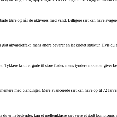
– både tørre og når de aktiveres med vand. Billigere sæt kan have svage
 glat akvareleffekt, mens andre bevarer en let kridtet struktur. Hvis du
de. Tykkere kridt er gode til store flader, mens tyndere modeller giver be
rimentere med blandinger. Mere avancerede sæt kan have op til 72 farve
 du er nybegynder, kan et mellemklasse-sæt være et godt kompromis me