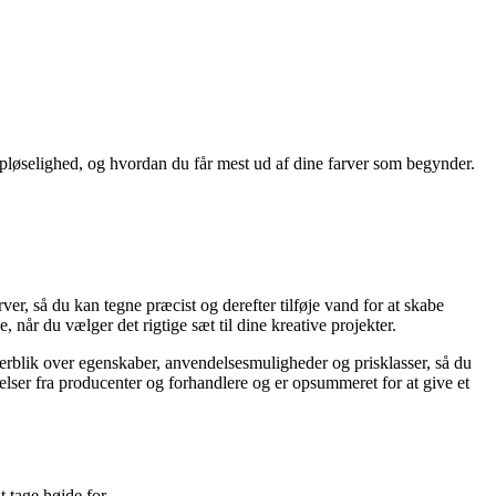
 opløselighed, og hvordan du får mest ud af dine farver som begynder.
er, så du kan tegne præcist og derefter tilføje vand for at skabe
 når du vælger det rigtige sæt til dine kreative projekter.
verblik over egenskaber, anvendelsesmuligheder og prisklasser, så du
elser fra producenter og forhandlere og er opsummeret for at give et
t tage højde for.