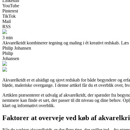
LinkedIn
YouTube
Pinterest
TikTok
Mail
RSS
3 min
Akvarelkridt kombinerer tegning og maling i ét kreativt redskab. Læs 
Philip Johansen
Philip
Johansen
Akvarelkridt er et alsidigt og sjovt redskab for både begyndere og erfa
bløde, maleriske overgange. I denne artikel får du et overblik over, hva
Artiklen præsenterer et udvalg af akvarelkridt, der spænder fra begyn
nemmere kan finde et sæt, der passer til dit niveau og dine behov. Opl
klart og informativt overblik.
Faktorer at overveje ved køb af akvarelkr
Når du vælger akvarelkridt, er der flere ting, der spiller ind – fra pigm