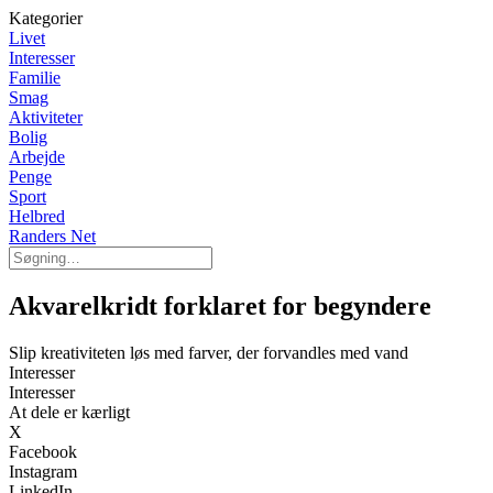
Kategorier
Livet
Interesser
Familie
Smag
Aktiviteter
Bolig
Arbejde
Penge
Sport
Helbred
Randers Net
Akvarelkridt forklaret for begyndere
Slip kreativiteten løs med farver, der forvandles med vand
Interesser
Interesser
At dele er kærligt
X
Facebook
Instagram
LinkedIn