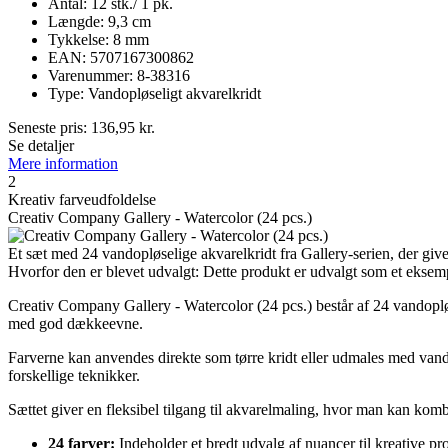
Antal: 12 stk./ 1 pk.
Længde: 9,3 cm
Tykkelse: 8 mm
EAN: 5707167300862
Varenummer: 8-38316
Type: Vandopløseligt akvarelkridt
Seneste pris:
136,95
kr.
Se detaljer
Mere information
2
Kreativ farveudfoldelse
Creativ Company Gallery - Watercolor (24 pcs.)
Et sæt med 24 vandopløselige akvarelkridt fra Gallery-serien, der give
Hvorfor den er blevet udvalgt: Dette produkt er udvalgt som et eksemp
Creativ Company Gallery - Watercolor (24 pcs.) består af 24 vandopløse
med god dækkeevne.
Farverne kan anvendes direkte som tørre kridt eller udmales med vand
forskellige teknikker.
Sættet giver en fleksibel tilgang til akvarelmaling, hvor man kan komb
24 farver:
Indeholder et bredt udvalg af nuancer til kreative pro