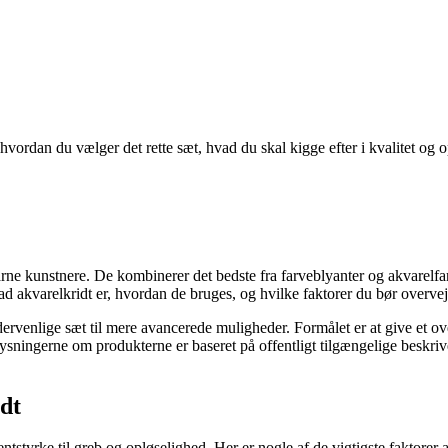
hvordan du vælger det rette sæt, hvad du skal kigge efter i kvalitet og
rne kunstnere. De kombinerer det bedste fra farveblyanter og akvarelfarv
d akvarelkridt er, hvordan de bruges, og hvilke faktorer du bør overveje,
dervenlige sæt til mere avancerede muligheder. Formålet er at give et o
ysningerne om produkterne er baseret på offentligt tilgængelige beskriv
idt
entstyrke til greb og opløselighed. Her er nogle af de vigtigste faktorer a