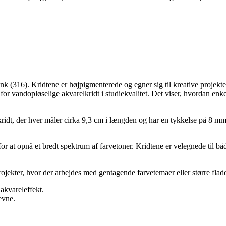
ink (316). Kridtene er højpigmenterede og egner sig til kreative projek
or vandopløselige akvarelkridt i studiekvalitet. Det viser, hvordan enke
kridt, der hver måler cirka 9,3 cm i længden og har en tykkelse på 8 mm. 
 at opnå et bredt spektrum af farvetoner. Kridtene er velegnede til båd
 projekter, hvor der arbejdes med gentagende farvetemaer eller større fla
akvareleffekt.
evne.